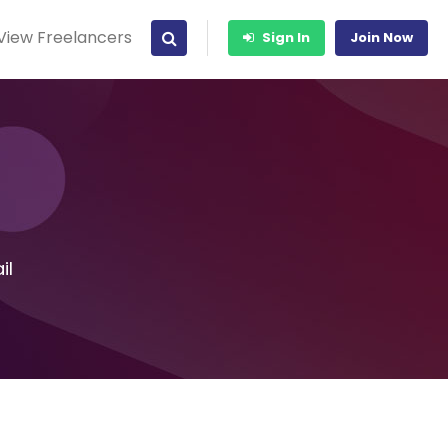
View Freelancers
Sign In
Join Now
il