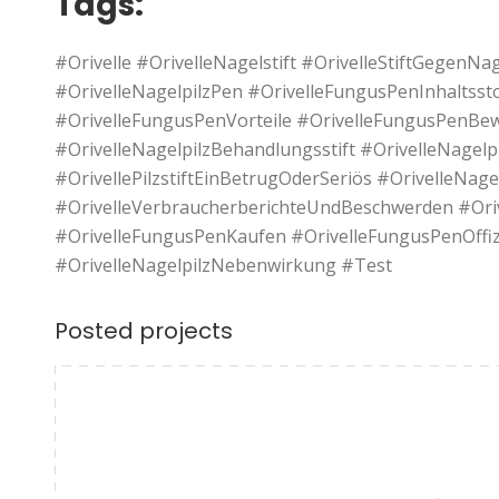
Tags:
#Orivelle #OrivelleNagelstift #OrivelleStiftGegenNag
#OrivelleNagelpilzPen #OrivelleFungusPenInhaltsstof
#OrivelleFungusPenVorteile #OrivelleFungusPenBe
#OrivelleNagelpilzBehandlungsstift #OrivelleNagelpi
#OrivellePilzstiftEinBetrugOderSeriös #OrivelleNag
#OrivelleVerbraucherberichteUndBeschwerden #Ori
#OrivelleFungusPenKaufen #OrivelleFungusPenOffiz
#OrivelleNagelpilzNebenwirkung #Test
Posted projects