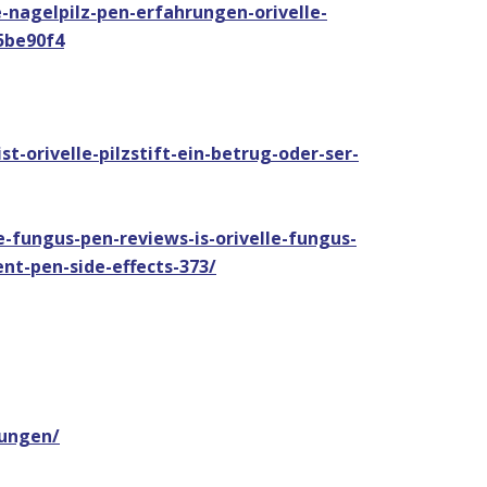
-nagelpilz-pen-erfahrungen-orivelle-
5be90f4
st-orivelle-pilzstift-ein-betrug-oder-ser-
fungus-pen-reviews-is-orivelle-fungus-
nt-pen-side-effects-373/
rungen/