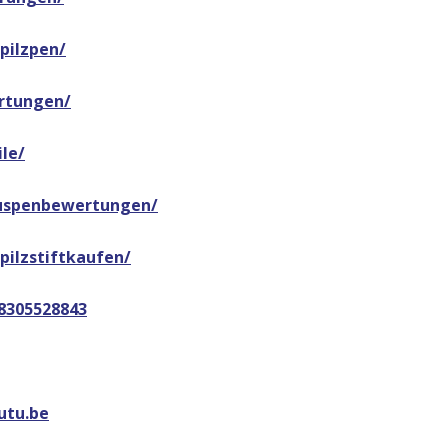
pilzpen/
rtungen/
le/
guspenbewertungen/
pilzstiftkaufen/
68305528843
utu.be