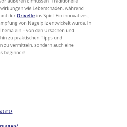
 vor äußeren Einflüssen. Traditionelle
nwirkungen wie Leberschäden, während
ommt der
Orivelle
ins Spiel: Ein innovatives,
kämpfung von Nagelpilz entwickelt wurde. In
s Thema ein – von den Ursachen und
 hin zu praktischen Tipps und
en zu vermitteln, sondern auch eine
ns beginnen!
stift/
hrungen/