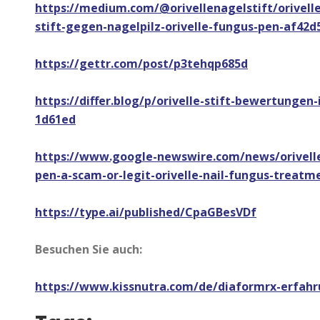
https://medium.com/@orivellenagelstift/orivelle
stift-gegen-nagelpilz-orivelle-fungus-pen-af42d
https://gettr.com/post/p3tehqp685d
https://differ.blog/p/orivelle-stift-bewertungen-i
1d61ed
https://www.google-newswire.com/news/orivelle-
pen-a-scam-or-legit-orivelle-nail-fungus-treatme
https://type.ai/published/CpaGBesVDf
Besuchen Sie auch:
https://www.kissnutra.com/de/diaformrx-erfah