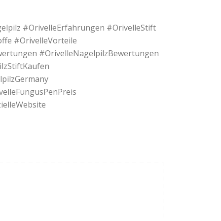
elpilz #OrivelleErfahrungen #OrivelleStift
fe #OrivelleVorteile
wertungen #OrivelleNagelpilzBewertungen
lzStiftKaufen
elpilzGermany
velleFungusPenPreis
ielleWebsite