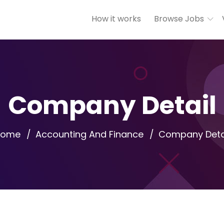
How it works
Browse Jobs
Company Detail
Home
Accounting And Finance
Company Deta